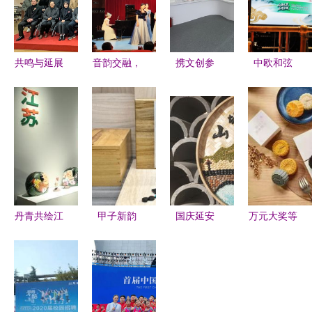
共鸣与延展
音韵交融，
携文创参
中欧和弦
中韩美术交
艺路同行
展，塑生活
当东方韵律
流展再续艺
——音乐系
美学 江苏
与西方乐章
术对话新篇
艺术实践周
省美术馆在
深情相拥
章
暨文化艺术
苏州创博会
交流活动纪
践行“艺术
实
生活化”
丹青共绘江
甲子新韵
国庆延安
万元大奖等
南韵 长三
文创产品架
1938之旅
你拿！泰州
角艺术融合
起中韩文化
邂逅黄土高
新奇大赛点
交流展，一
艺术交流新
原上的文艺
亮文化艺术
展尽览沪苏
桥梁
新风
交流新火花