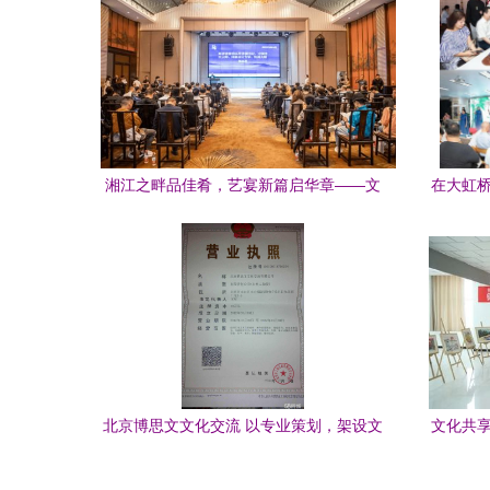
湘江之畔品佳肴，艺宴新篇启华章——文
在大虹桥
化主题名宴设计研讨会暨张志君《艺宴》
首发仪式在长沙圆满落幕
北京博思文文化交流 以专业策划，架设文
文化共享
化艺术沟通的桥梁