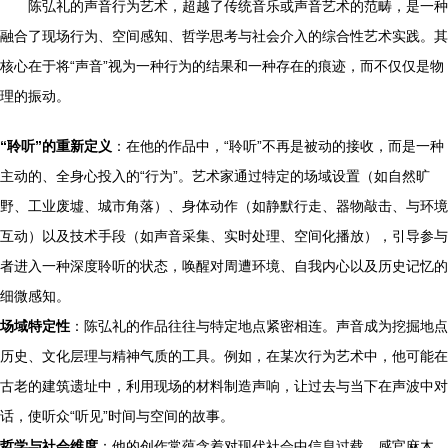
陈弘礼的声音行为艺术，超越了传统音乐或声音艺术的范畴，是一种
融合了现场行为、空间感知、哲学思考与社会介入的综合性艺术实践。其
核心在于将“声音”视为一种行为的结果和一种存在的痕迹，而不仅仅是物
理的振动。
“聆听”的重新定义
：在他的作品中，“聆听”不再是被动的接收，而是一种
主动的、全身心投入的“行为”。艺术家通过特定的场域设置（如自然旷
野、工业废墟、城市角落）、身体动作（如静默行走、器物敲击、与环境
互动）以及技术手段（如声音采集、实时处理、空间化播放），引导参与
者进入一种深度聆听的状态，唤醒对周遭环境、自我内心以及历史记忆的
细微感知。
场域特定性
：陈弘礼的作品往往与特定地点紧密相连。声音成为挖掘地点
历史、文化层理与精神气质的工具。例如，在某次行为艺术中，他可能在
古老的建筑遗址中，利用现场的材料制造声响，让过去与当下在声波中对
话，使听众“听见”时间与空间的故事。
哲学与社会维度
：他的创作常蕴含着对现代社会中信息过载、感官麻木、