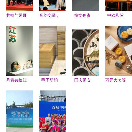
共鸣与延展
音韵交融，
携文创参
中欧和弦
中韩美术交
艺路同行
展，塑生活
当东方韵律
流展再续艺
——音乐系
美学 江苏
与西方乐章
术对话新篇
艺术实践周
省美术馆在
深情相拥
章
暨文化艺术
苏州创博会
交流活动纪
践行“艺术
实
生活化”
丹青共绘江
甲子新韵
国庆延安
万元大奖等
南韵 长三
文创产品架
1938之旅
你拿！泰州
角艺术融合
起中韩文化
邂逅黄土高
新奇大赛点
交流展，一
艺术交流新
原上的文艺
亮文化艺术
展尽览沪苏
桥梁
新风
交流新火花
浙皖文化魅