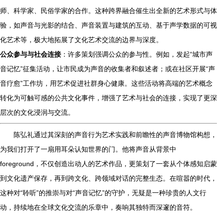
师、科学家、民俗学家的合作。这种跨界融合催生出全新的艺术形式与体
验，如声音与光影的结合、声音装置与建筑的互动、基于声学数据的可视
化艺术等，极大地拓展了文化艺术交流的边界与深度。
公众参与与社会连接
：许多策划强调公众的参与性。例如，发起“城市声
音记忆”征集活动，让市民成为声音的收集者和叙述者；或在社区开展“声
音疗愈”工作坊，用艺术促进社群身心健康。这些活动将高端的艺术概念
转化为可触可感的公共文化事件，增强了艺术与社会的连接，实现了更深
层次的文化浸润与交流。
陈弘礼通过其深刻的声音行为艺术实践和前瞻性的声音博物馆构想，
为我们打开了一扇用耳朵认知世界的门。他将声音从背景中
foreground，不仅创造出动人的艺术作品，更策划了一套从个体感知启蒙
到文化遗产保存，再到跨文化、跨领域对话的完整生态。在喧嚣的时代，
这种对“聆听”的推崇与对“声音记忆”的守护，无疑是一种珍贵的人文行
动，持续地在全球文化交流的乐章中，奏响其独特而深邃的音符。